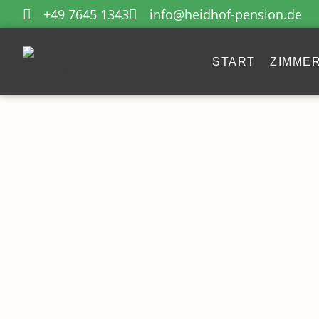
+49 7645 1343
info@heidhof-pension.de
START
ZIMME